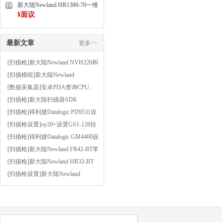
新大陆Newland HR1300-70一维
10
手持扫描枪
¥面议
最新文章
更多>>
·[扫描枪]新大陆Newland NVH220和
HR3000的OCR正则表达式生成器
·[扫描模组]新大陆Newland
FM430EX扫PCB印刷电路板上的条
·[数据采集器]安卓PDA查询CPU、
码
内存等信息的小软件-CPUZ
·[扫描枪]新大陆扫描器SDK
·[扫描枪]得利捷Datalogic PD9531设
置为按键扫描或者连续扫描（扫描
·[扫描枪设置]oy20+设置GS1-128括
方式）
号使能
·[扫描枪]得利捷Datalogic GM4400设
置后缀为逗号
·[扫描枪]新大陆Newland FR42-BT常
见问题及解决方法
·[扫描枪]新大陆Newland HR32-BT
设置前缀为STX（02），后缀为
·[扫描枪设置]新大陆Newland
ETX（03）
OY20+安装虚拟串口驱动的步骤