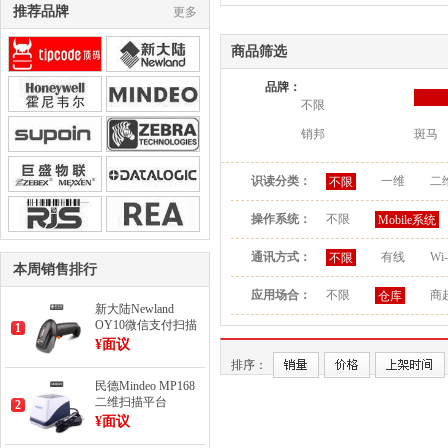
推荐品牌
更多
商品筛选
品牌：
不限
销邦
斑马
识读分类：
一维
二
不限
操作系统：
不限
Mobile系统
通讯方式：
有线
Wi-
不限
本周销售排行
应用场合：
不限
商
仓库
新大陆Newland
OY10微信支付扫描
1
枪
¥面议
排序：
民德Mindeo MP168
二维扫描平台
2
¥面议