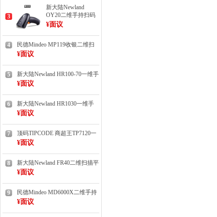
新大陆Newland
OY20二维手持扫码
3
枪
¥面议
民德Mindeo MP119收银二维扫
4
描平台
¥面议
新大陆Newland HR100-70一维手
5
持扫描枪
¥面议
新大陆Newland HR1030一维手
6
持扫描枪
¥面议
顶码TIPCODE 商超王TP7120一
7
维扫描平台
¥面议
新大陆Newland FR40二维扫描平
8
台（扫码墩）
¥面议
民德Mindeo MD6000X二维手持
9
扫描枪（已停产/有货）
¥面议