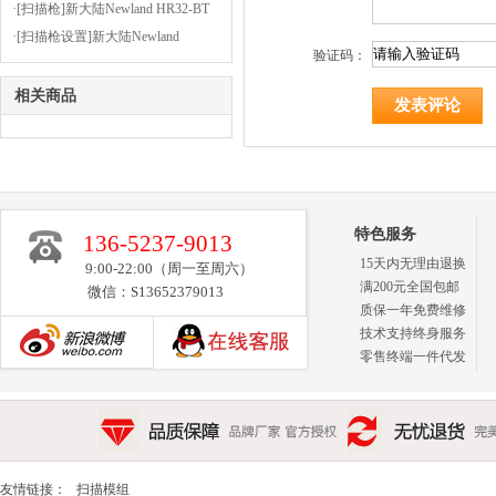
见问题及解决方法
·[扫描枪]新大陆Newland HR32-BT
设置前缀为STX（02），后缀为
·[扫描枪设置]新大陆Newland
验证码：
ETX（03）
OY20+安装虚拟串口驱动的步骤
相关商品
特色服务
136-5237-9013
15天内无理由退换
9:00-22:00（周一至周六）
满200元全国包邮
微信：S13652379013
质保一年免费维修
技术支持终身服务
零售终端一件代发
新浪博客
品质保障 品牌厂家 官方授权
无忧退货 完美售后 15天
友情链接：
扫描模组