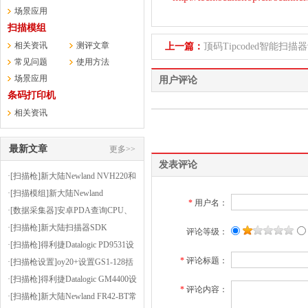
场景应用
扫描模组
相关资讯
测评文章
上一篇：
顶码Tipcoded智能扫描
常见问题
使用方法
场景应用
用户评论
条码打印机
相关资讯
最新文章
更多>>
发表评论
·[扫描枪]新大陆Newland NVH220和
HR3000的OCR正则表达式生成器
·[扫描模组]新大陆Newland
*
用户名：
FM430EX扫PCB印刷电路板上的条
·[数据采集器]安卓PDA查询CPU、
码
内存等信息的小软件-CPUZ
·[扫描枪]新大陆扫描器SDK
评论等级：
·[扫描枪]得利捷Datalogic PD9531设
*
评论标题：
置为按键扫描或者连续扫描（扫描
·[扫描枪设置]oy20+设置GS1-128括
方式）
号使能
·[扫描枪]得利捷Datalogic GM4400设
*
评论内容：
置后缀为逗号
·[扫描枪]新大陆Newland FR42-BT常