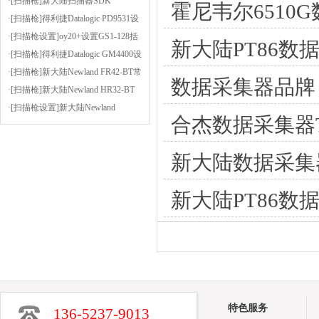
码
内存等信息的小软件-CPUZ
·[扫描枪]新大陆扫描器SDK
霍尼韦尔651
·[扫描枪]得利捷Datalogic PD9531设
置为按键扫描或者连续扫描（扫描
·[扫描枪设置]oy20+设置GS1-128括
新大陆PT86
方式）
号使能
·[扫描枪]得利捷Datalogic GM4400设
置后缀为逗号
·[扫描枪]新大陆Newland FR42-BT常
数据采集器品牌
见问题及解决方法
·[扫描枪]新大陆Newland HR32-BT
设置前缀为STX（02），后缀为
·[扫描枪设置]新大陆Newland
合杰数据采集器
ETX（03）
OY20+安装虚拟串口驱动的步骤
新大陆数据采集
新大陆PT86
特色服务
136-5237-9013