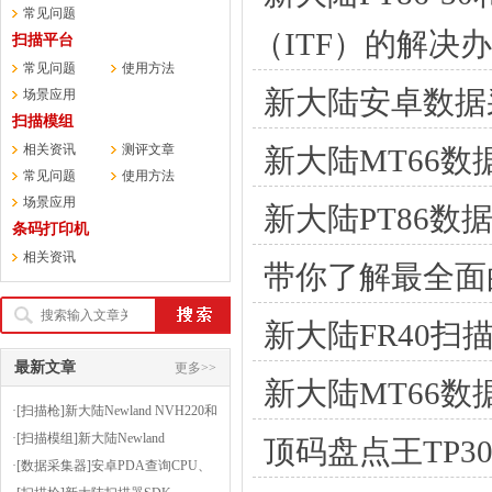
常见问题
（ITF）的解决
扫描平台
常见问题
使用方法
新大陆安卓数据
场景应用
扫描模组
相关资讯
测评文章
新大陆MT66
常见问题
使用方法
场景应用
新大陆PT86
条码打印机
相关资讯
带你了解最全面
新大陆FR40扫
最新文章
更多>>
新大陆MT66
·[扫描枪]新大陆Newland NVH220和
HR3000的OCR正则表达式生成器
·[扫描模组]新大陆Newland
顶码盘点王TP
FM430EX扫PCB印刷电路板上的条
·[数据采集器]安卓PDA查询CPU、