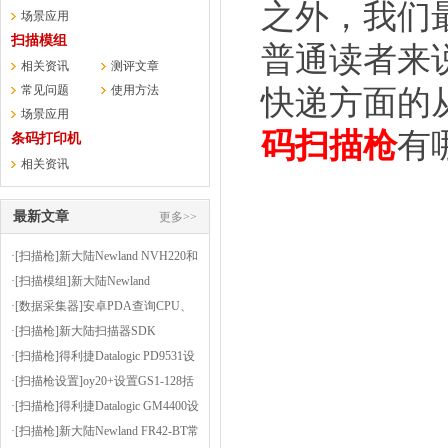
之外，我们
场景应用
扫描模组
普通读者来
相关资讯
测评文章
常见问题
使用方法
快递方面的
场景应用
码扫描枪
有
条码打印机
相关资讯
最新文章
更多>>
·[扫描枪]新大陆Newland NVH220和
HR3000的OCR正则表达式生成器
·[扫描模组]新大陆Newland
FM430EX扫PCB印刷电路板上的条
·[数据采集器]安卓PDA查询CPU、
码
内存等信息的小软件-CPUZ
·[扫描枪]新大陆扫描器SDK
·[扫描枪]得利捷Datalogic PD9531设
置为按键扫描或者连续扫描（扫描
·[扫描枪设置]oy20+设置GS1-128括
方式）
号使能
·[扫描枪]得利捷Datalogic GM4400设
置后缀为逗号
·[扫描枪]新大陆Newland FR42-BT常