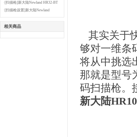
见问题及解决方法
·[扫描枪]新大陆Newland HR32-BT
设置前缀为STX（02），后缀为
·[扫描枪设置]新大陆Newland
ETX（03）
OY20+安装虚拟串口驱动的步骤
相关商品
其实关于
够对一维条
将从中挑选
那就是型号
码扫描枪。
新大陆
HR10