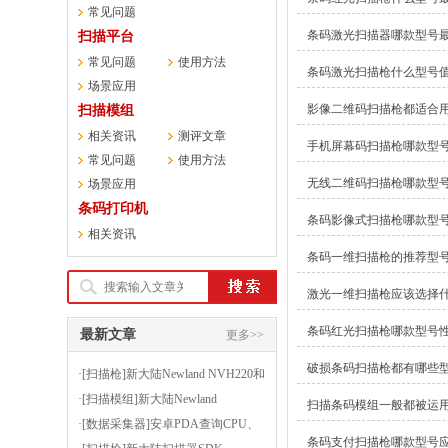
常见问题
条码激光扫描器哪款型号
扫描平台
常见问题
使用方法
条码激光扫描枪什么型号
场景应用
影像二维码扫描枪都适合
扫描模组
相关资讯
测评文章
手机屏幕码扫描枪哪款型
常见问题
使用方法
无线二维码扫描枪哪款型
场景应用
条码打印机
条码影像式扫描枪哪款型
相关资讯
条码一维扫描枪的推荐型
激光一维扫描枪应该选择
条码红光扫描枪哪款型号
最新文章
更多>>
破损条码扫描枪都有哪些
·[扫描枪]新大陆Newland NVH220和
HR3000的OCR正则表达式生成器
·[扫描模组]新大陆Newland
扫描条码模组一般都被运
FM430EX扫PCB印刷电路板上的条
·[数据采集器]安卓PDA查询CPU、
条码支付扫描枪哪款型号