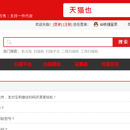
猫在售；支持一件代发
欢迎光临！[
登录
] [
注册
]
信任登录：
热门搜索：
新大陆
扫描枪
扫描平台
二维扫描枪
工用扫描枪
枪
扫描平台
扫描模组
采集器
场景应用
软件，支付宝和微信扫码开票更轻松！
择？
哪款型号？
最好？