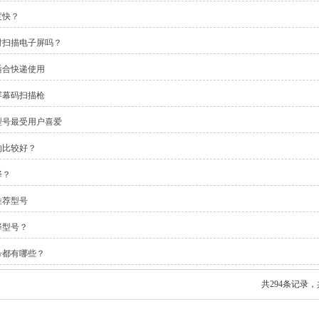
度快？
时扫描电子屏吗？
适合快递使用
屏幕码扫描枪
型号最受用户喜爱
的比较好？
择？
推荐型号
择型号？
号都有哪些？
共294条记录，