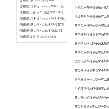
码
内存等信息的小软件-CPUZ
·[扫描枪]新大陆扫描器SDK
·[扫描枪]得利捷Datalogic PD9531设
手机付款条码扫描枪什么
置为按键扫描或者连续扫描（扫描
·[扫描枪设置]oy20+设置GS1-128括
快递条码单号扫描枪可以
方式）
号使能
·[扫描枪]得利捷Datalogic GM4400设
置后缀为逗号
·[扫描枪]新大陆Newland FR42-BT常
移动付款扫码枪型号哪款
见问题及解决方法
·[扫描枪]新大陆Newland HR32-BT
移动扫码付设备推荐的型
设置前缀为STX（02），后缀为
·[扫描枪设置]新大陆Newland
ETX（03）
OY20+安装虚拟串口驱动的步骤
扫码平台什么牌子的比较
移动付款码扫描枪哪款型
纸质快递单扫描枪哪个型
商品价格扫描平台哪个型
条码扫描枪什么型号可以
手机移动付款码扫描平台
新大陆快递扫描枪型号的
商品码扫描枪哪款型号好