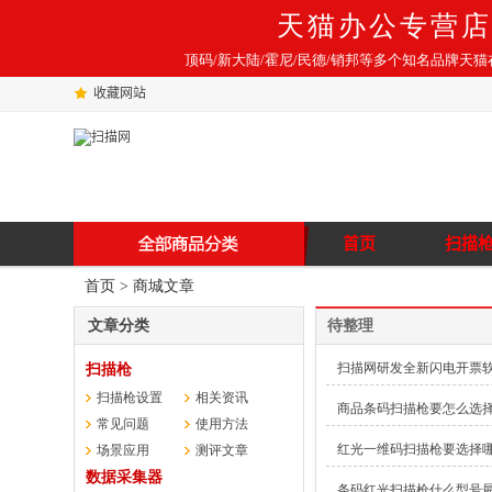
天猫办公专营店
顶码/新大陆/霍尼/民德/销邦等多个知名品牌天
收藏网站
首页
扫描
首页
> 商城文章
文章分类
待整理
扫描网研发全新闪电开票
扫描枪
扫描枪设置
相关资讯
商品条码扫描枪要怎么选
常见问题
使用方法
红光一维码扫描枪要选择
场景应用
测评文章
数据采集器
条码红光扫描枪什么型号