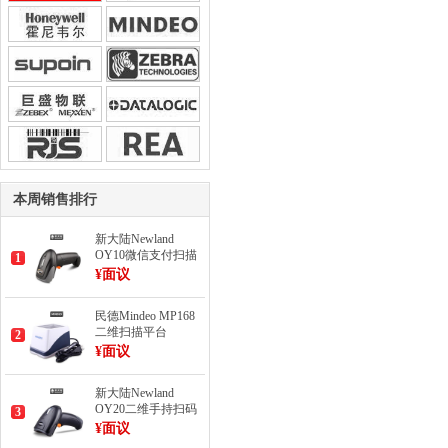
本周销售排行
新大陆Newland
OY10微信支付扫描
1
枪
¥面议
民德Mindeo MP168
二维扫描平台
2
¥面议
新大陆Newland
OY20二维手持扫码
3
枪
¥面议