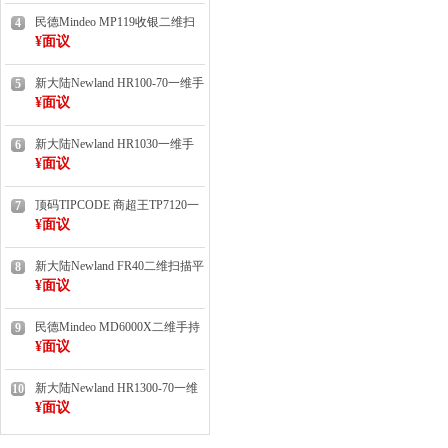
民德Mindeo MP119收银二维扫
4
描平台
¥面议
新大陆Newland HR100-70一维手
5
持扫描枪
¥面议
新大陆Newland HR1030一维手
6
持扫描枪
¥面议
顶码TIPCODE 商超王TP7120一
7
维扫描平台
¥面议
新大陆Newland FR40二维扫描平
8
台（扫码墩）
¥面议
民德Mindeo MD6000X二维手持
9
扫描枪（已停产/有货）
¥面议
新大陆Newland HR1300-70一维
10
手持扫描枪
¥面议