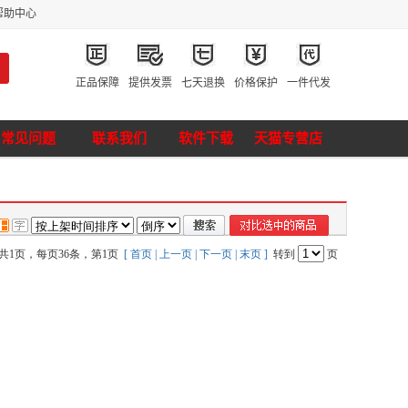
帮助中心
正品保障
提供发票
七天退换
价格保护
一件代发
常见问题
联系我们
软件下载
天猫专营店
共1页，每页36条，第1页
[ 首页
| 上一页
| 下一页
| 末页 ]
转到
页