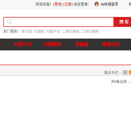
欢迎光临！[
登录
] [
注册
]
信任登录：
热门搜索：
新大陆
扫描枪
扫描平台
二维扫描枪
工用扫描枪
枪
扫描平台
扫描模组
采集器
场景应用
显示方式：
共0条记录，