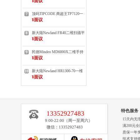
¥面议
顶码TIPCODE 商超王TP7120一
7
维扫描平台
¥面议
新大陆Newland FR40二维扫描平
8
台（扫码墩）
¥面议
民德Mindeo MD6000X二维手持
9
扫描枪（已停产/有货）
¥面议
新大陆Newland HR1300-70一维
10
手持扫描枪
¥面议
特色服务
13352927483
15天内无
9:00-22:00（周一至周六）
满200元
微信：13352927483
质保一年
技术支持