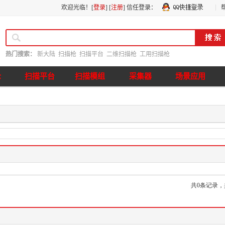
欢迎光临！[
登录
] [
注册
]
信任登录：
热门搜索：
新大陆
扫描枪
扫描平台
二维扫描枪
工用扫描枪
枪
扫描平台
扫描模组
采集器
场景应用
共0条记录，