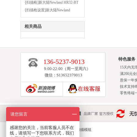
见问题及解决方法
·[扫描枪]新大陆Newland HR32-BT
设置前缀为STX（02），后缀为
·[扫描枪设置]新大陆Newland
ETX（03）
OY20+安装虚拟串口驱动的步骤
相关商品
特色服务
136-5237-9013
15天内无
9:00-22:00（周一至周六）
满200元
微信：S13652379013
质保一年
技术支持
零售终端
新浪博客
请您留言
品质保障 品牌厂家 官方授权
无忧退货 完
感谢您的关注，当前客服人员不在
友情链接：
扫描模组
线，请填写一下您联系方式，我们