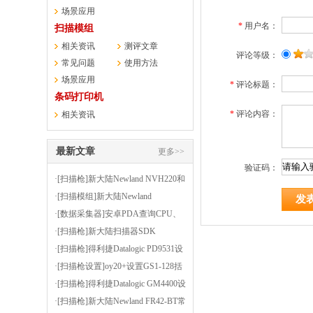
场景应用
*
用户名：
扫描模组
相关资讯
测评文章
评论等级：
常见问题
使用方法
场景应用
*
评论标题：
条码打印机
*
评论内容：
相关资讯
最新文章
更多>>
验证码：
·[扫描枪]新大陆Newland NVH220和
HR3000的OCR正则表达式生成器
·[扫描模组]新大陆Newland
FM430EX扫PCB印刷电路板上的条
·[数据采集器]安卓PDA查询CPU、
码
内存等信息的小软件-CPUZ
·[扫描枪]新大陆扫描器SDK
·[扫描枪]得利捷Datalogic PD9531设
置为按键扫描或者连续扫描（扫描
·[扫描枪设置]oy20+设置GS1-128括
方式）
号使能
·[扫描枪]得利捷Datalogic GM4400设
置后缀为逗号
·[扫描枪]新大陆Newland FR42-BT常