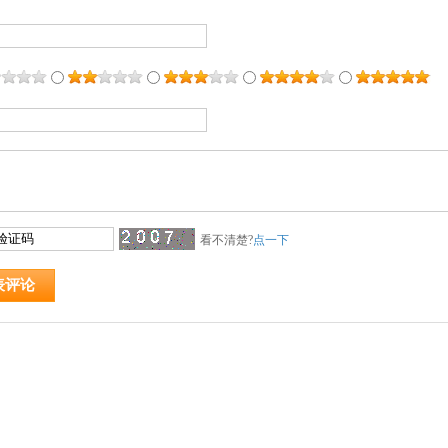
看不清楚?
点一下