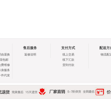
售后服务
支付方式
配送方
理由退换
返修说明
线上交易
物流配
全国包邮
线下汇款
免费维修
货到付款
终身服务
一件代发
美售后 15天退货
厂家直销 5-7折供货 全网最低
价格保护 买