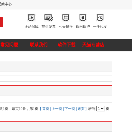
帮助中心
正品保障
提供发票
七天退换
价格保护
一件代发
常见问题
联系我们
软件下载
天猫专营店
共1页，每页10条，第1页
[ 首页
| 上一页
| 下一页
| 末页 ]
转到
页