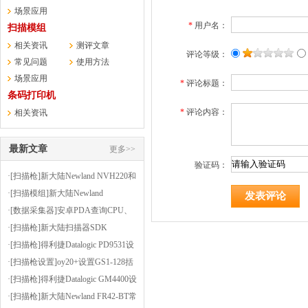
场景应用
*
用户名：
扫描模组
相关资讯
测评文章
评论等级：
常见问题
使用方法
场景应用
*
评论标题：
条码打印机
*
评论内容：
相关资讯
最新文章
更多>>
验证码：
·[扫描枪]新大陆Newland NVH220和
HR3000的OCR正则表达式生成器
·[扫描模组]新大陆Newland
FM430EX扫PCB印刷电路板上的条
·[数据采集器]安卓PDA查询CPU、
码
内存等信息的小软件-CPUZ
·[扫描枪]新大陆扫描器SDK
·[扫描枪]得利捷Datalogic PD9531设
置为按键扫描或者连续扫描（扫描
·[扫描枪设置]oy20+设置GS1-128括
方式）
号使能
·[扫描枪]得利捷Datalogic GM4400设
置后缀为逗号
·[扫描枪]新大陆Newland FR42-BT常