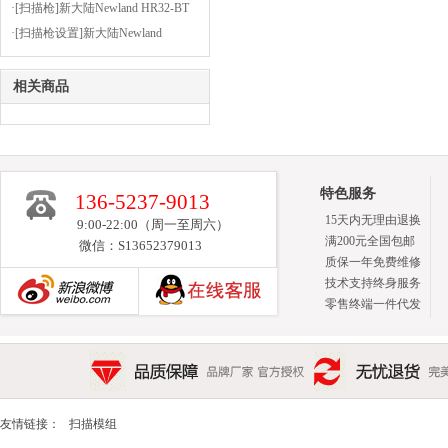
见问题及解决方法
·[扫描枪]新大陆Newland HR32-BT
设置前缀为STX（02），后缀为
·[扫描枪设置]新大陆Newland
ETX（03）
OY20+安装虚拟串口驱动的步骤
相关商品
特色服务
136-5237-9013
15天内无理由退换
9:00-22:00（周一至周六）
满200元全国包邮
微信：S13652379013
质保一年免费维修
技术支持终身服务
零售终端一件代发
新浪博客
品质保障 品牌厂家 官方授权
无忧退货 完美售后 15天
友情链接：
扫描模组