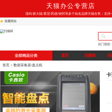
天猫办公专营店
顶码/新大陆/霍尼/民德/销邦等多个知名品牌天猫在售；支持
收藏网站
热门搜索
首页
扫描枪
扫
首页
>
数据采集器/盘点机
卡