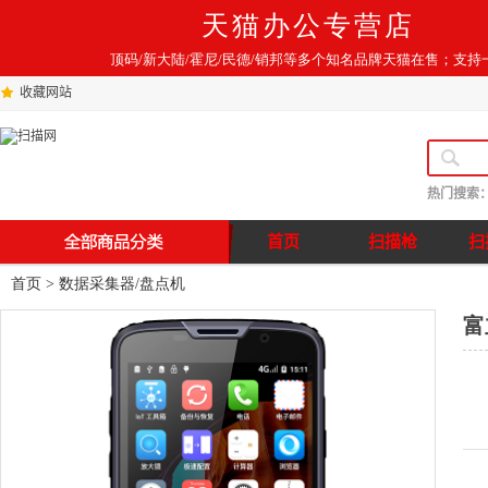
天猫办公专营店
顶码/新大陆/霍尼/民德/销邦等多个知名品牌天猫在售；支持
收藏网站
热门搜索
首页
扫描枪
扫
首页
>
数据采集器/盘点机
富