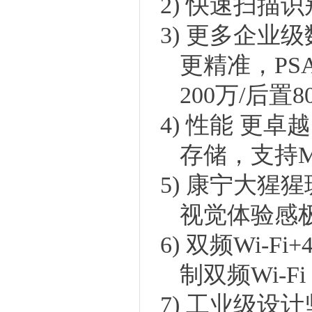
2)
快速扫描识
3)
更多企业级
更精准
，
P
200万/后
4)
性能
更卓越
存储，支持Mi
5)
康宁大猩猩
视觉体验感
6)
双频
Wi-Fi
制双频
Wi-
7)
工业级设计