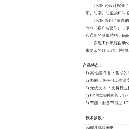
CK3R 还设计配
雨、防潮、防尘的IP5
CK3R 采用了最新的Mi
Pack（客户端套件），
和通用的菜单结构，确
实现工作流程自动
来复杂的IT 工作。快把
产品特点：
1)
高性能扫描
：
集成的
2)
坚固
：
在任何工作温
3)
无线技术
：
支持行业
4)
电池续航时间长
：
行
5)
节能
：
配备节能型
1G
技术参数：
物理及环境参数