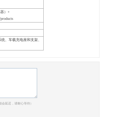
仿真器）+
products
电座系统、车载充电座和支架、
能会延迟，请耐心等待）