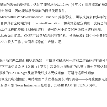
备了坚固的激光蚀刻键盘，达到了能够承受从1.2 米（4 英尺）高度掉落
4 密封等级，因此能够承受苛刻的日常使用条件。
crosoft
®
WindowsEmbedded Handheld 操作系统， 可以支持多种多样
该套件具有全终端方针（TerminalEmulation）和浏览器锁定功能，
保工作流程能够按计划高效进行，并可以对不必要的网络接入进行限制。
化从未如此简单。
CK3R可以搭配易腾迈打印机、扫描枪和针对企业业务
CK3R 投入工作，全面发挥您的生产潜力吧。
高运动容差二维面积型成像器，可快速准确地对一维和二维条码进行高性
度下可承受多次从
1.2 米（4 英尺）高处到水泥地面的跌落；密封等级达
标准的
802.11a/b/g/n及蓝牙无线技术无线通信，可进行适应性通信。
业领先的电池性能，可持续整个班次甚至更长时间供电
——不再受更换电
Hz 多引擎 Texas Instruments 处理器、256MB RAM 和 512MB 闪存。