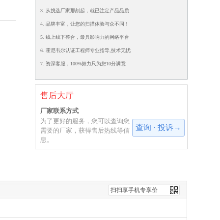
3. 从挑选厂家那刻起，就已注定产品品质
4. 品牌丰富，让您的扫描体验与众不同！
5. 线上线下整合，最具影响力的网络平台
6. 霍尼韦尔认证工程师专业指导,技术无忧
7. 资深客服，100%努力只为您10分满意
售后大厅
厂家联系方式
为了更好的服务，您可以查询您
查询 · 投诉→
需要的厂家，获得售后热线等信
息。
扫扫享手机专享价