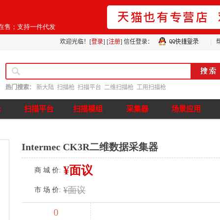
猫在售；支持一件代发
欢迎光临！[
登录
] [
注册
]
信任登录：
热门搜索：
新大陆
扫描枪
扫描平台
二维扫描枪
工用扫描枪
枪
扫描平台
扫描模组
采集器
场景应用
Intermec CK3R二维数据采集器
¥面议
商 城 价:
¥面议
市 场 价:
0