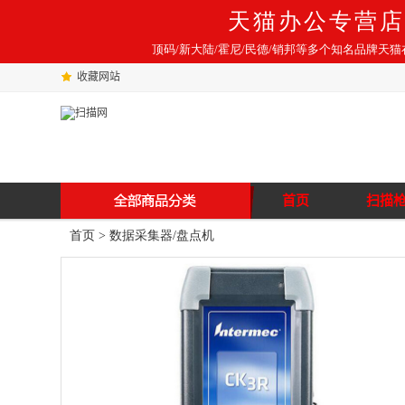
天猫办公专营店
顶码/新大陆/霍尼/民德/销邦等多个知名品牌天
收藏网站
首页
扫描
首页
>
数据采集器/盘点机