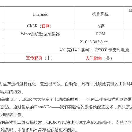
M
Intermec
操作系统
CK3R（
官网
内存
）
Wince系统
数据采集器
ROM
21.6×8.3×2.8 cm
401 克(14.1 盎司)，带2000 毫安时电池
宣传彩页
（中）
入门指南
（英）
可以对生产运行进行优化，营造出高效、自动化、具有非凡绩效表现的工作
作流程的绩效。
的高效设计，
CK3R 大大提高了电池续航时间——即使工作在扫描和网
舒适。通过集成的CloneNGo——我们突破性的设备预配置技术，您只需从
置和部署工作。
先的高性能二维扫描技术，
CK3R 可以快速准确地完成扫描操作。支持
二维条码，即使条码本身存在缺陷也不例外。