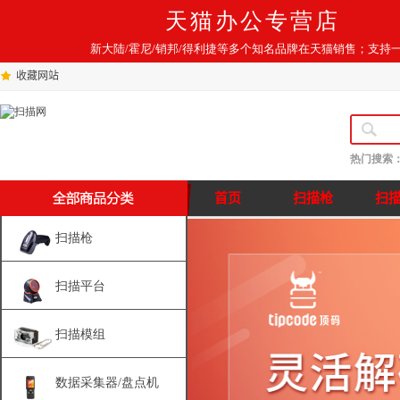
天猫办公专营店
新大陆/霍尼/销邦/得利捷等多个知名品牌在天猫销售；支持
收藏网站
热门搜索
首页
扫描枪
扫
扫描枪
扫描平台
扫描模组
数据采集器/盘点机