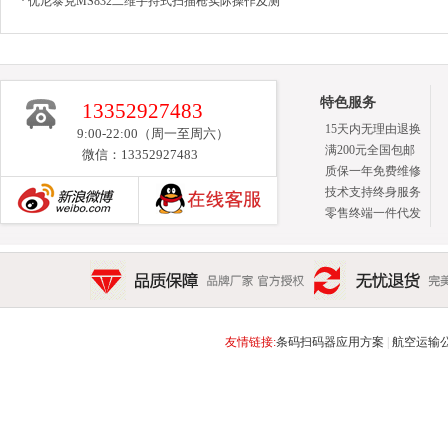
·
优尼泰克MS832二维手持式扫描枪实际操作及测
评
特色服务
13352927483
15天内无理由退换
9:00-22:00（周一至周六）
满200元全国包邮
微信：13352927483
质保一年免费维修
技术支持终身服务
零售终端一件代发
新浪博客
品质保障 品牌厂家 官方授权
无忧退货 完美售后 15天
友情链接:
条码扫码器应用方案
|
航空运输