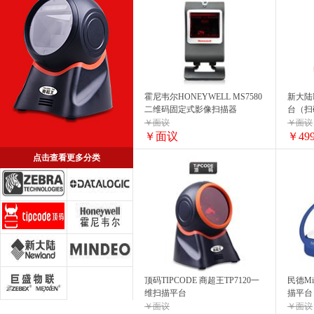
霍尼韦尔HONEYWELL MS7580
新大陆N
二维码固定式影像扫描器
台（扫
￥面议
￥面议
￥面议
￥499
点击查看更多分类
顶码TIPCODE 商超王TP7120一
民德Mi
维扫描平台
描平台
￥面议
￥面议