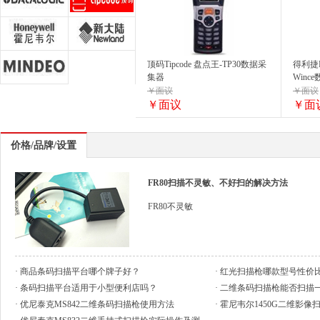
顶码Tipcode 盘点王-TP30数据采
得利捷Da
集器
Winc
￥面议
￥面议
￥面议
￥面
价格/品牌/设置
FR80扫描不灵敏、不好扫的解决方法
FR80不灵敏
·
商品条码扫描平台哪个牌子好？
·
红光扫描枪哪款型号性价
·
条码扫描平台适用于小型便利店吗？
·
二维条码扫描枪能否扫描
·
优尼泰克MS842二维条码扫描枪使用方法
·
霍尼韦尔1450G二维影像