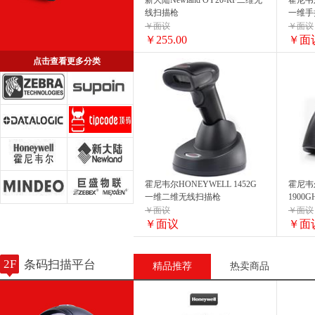
新大陆Newland OY20-RF二维无
霍尼韦尔
线扫描枪
一维手
￥面议
￥面议
￥255.00
￥面
点击查看更多分类
霍尼韦尔HONEYWELL 1452G
霍尼韦尔
一维二维无线扫描枪
1900
￥面议
￥面议
￥面议
￥面
2F
条码扫描平台
精品推荐
热卖商品