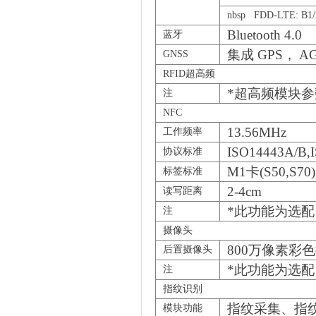
nbsp FDD-LTE: B1
Bluetooth 4.0
蓝牙
集成 GPS
， A
GNSS
RFID超高频
*
超高频模块参数
注
NFC
13.56MHz
工作频率
ISO14443A/B,I
协议标准
M1
卡(S50,S7
标签标准
2-4cm
读写距离
*
此功能为选配
注
摄像头
800
万像素彩色
后置摄像头
*
此功能为选配
注
指纹识别
指纹采集、指
模块功能