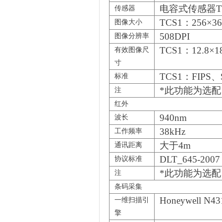
电容式传感器TCS
传感器
TCS1
：256×36
图像大小
508DPI
图像分辨率
TCS1
：12.8×
有效图像尺
寸
TCS1
：FIPS、
标准
*
此功能为选配
注
红外
940nm
波长
38kHz
工作频率
大于4m
通讯距离
DLT_645-2007
协议标准
*
此功能为选配
注
条码采集
Honeywell N43
一维扫描引
擎