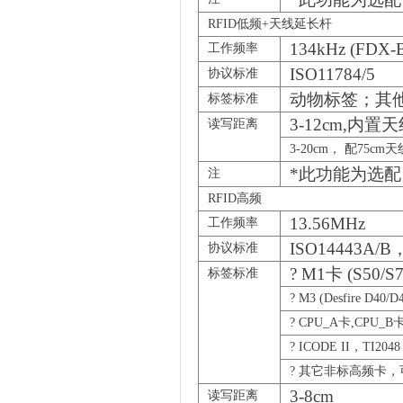
RFID低频
+天线延长杆
134kHz (FDX
工作频率
ISO11784/5
协议标准
动物标签；其
标签标准
3-12cm,
内置天
读写距离
3-20cm
， 配75cm
*
此功能为选配
注
RFID高频
13.56MHz
工作频率
ISO14443A/B
，
协议标准
? M1
卡 (S50/S7
标签标准
? M3 (Desfire D40/D
? CPU_A
卡,CPU_B
? ICODE II
，TI2048
?
其它非标高频卡，
3-8cm
读写距离