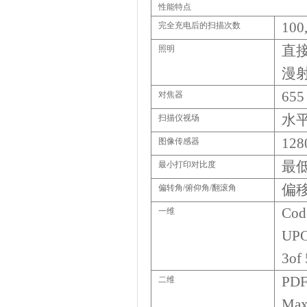
性能特点
100
完全充电后的扫描次数
直
照明
漫
655
对焦器
水
扫描仪视场
128
图像传感器
最
最小打印对比度
偏
偏转角
/
俯仰角
/
翻滚角
Cod
一维
UPC
3of 
PDF
二维
Max