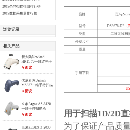
2019条码扫描模组排行榜
2019数据采集器排行榜
品牌
斑马
Zebra
型号
DS3678-DP
（
浏览记录
类型
二维无线扫
外观尺寸
相关产品
重量
新大陆Newland
HR11-70一维红光手
持扫描枪
￥面议
手册下载
优尼泰克Unitech
MS837一维手持扫描
U
枪（已停产）
￥面议
立象Argox AS-8120
一维手持扫描枪
用于扫描1D/2D
￥面议
为了保证产品质量
巨豪ZEBEX Z-2030