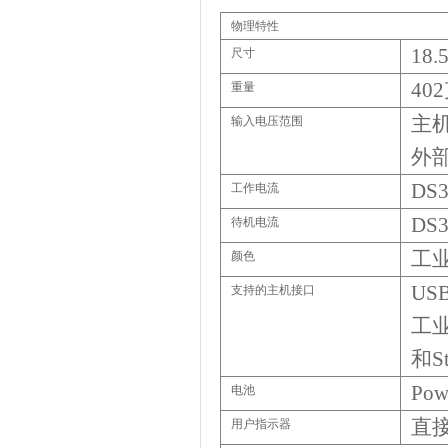
物理特性
18.
尺寸
402
重量
主
输入电压范围
外
DS3
工作电流
DS3
待机电流
工
颜色
US
支持的主机接口
工
和
S
Pow
电池
直
用户指示器