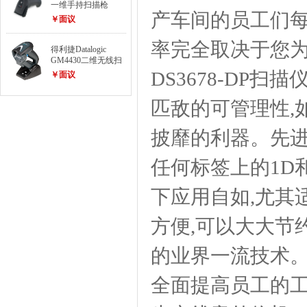
一维手持扫描枪
产车间的员工们
￥面议
率完全取决于您为
得利捷Datalogic
GM4430二维无线扫
描枪
DS3678-D
￥面议
匹敌的可管理性,
披靡的利器。先
任何标签上的1D
下应用自如,尤其
方便,可以大大节约
的业界一流技术。 D
全面提高员工的工