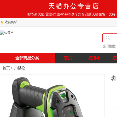
天猫办公专营店
顶码/新大陆/霍尼/民德/销邦等多个知名品牌天猫在售；支持
收藏网站
热门搜索
首页
扫描枪
扫
首页
>
扫描枪
斑