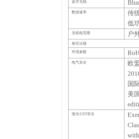
Blue
蓝牙无线
传
数据速率
低
户
无线电范围
相关法规
RoH
环境参数
欧
电气安全
201
国
美
edit
Exe
激光
/LED
安全
Clas
wit