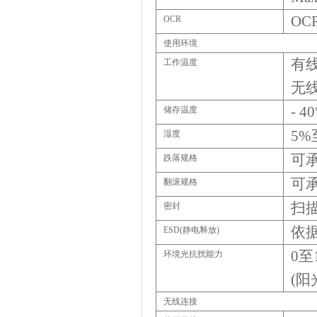
OCR
OCR
使用环境
有
工作温度
无
- 40
储存温度
5%
湿度
可
跌落规格
可
翻滚规格
扫
密封
依
ESD(
静电释放
)
0
至
环境光抗扰能力
(
阳
无线连接