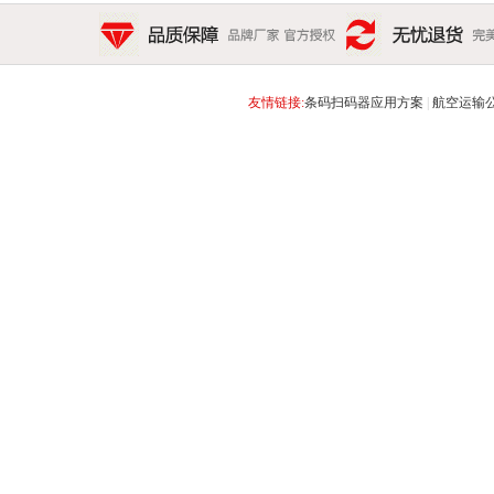
新浪博客
品质保障 品牌厂家 官方授权
无忧退货 完美售后 15天
友情链接:
条码扫码器应用方案
|
航空运输