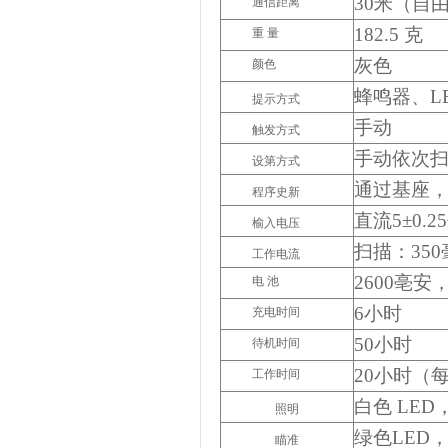
30
米（自
通信距离
182.5
克
重
量
灰
色
颜色
蜂鸣器、
L
提示方式
手动
触发方式
手动依次
设第方式
通过基座
程序史新
直流
5±0.25
榆入电压
扫描：
350
工作电流
2600
亳安
电 池
6
小时
充电时间
50
小时
待机时间
20
小时（
工作时间
白色
LED，
照明
绿色
LED
瞄准