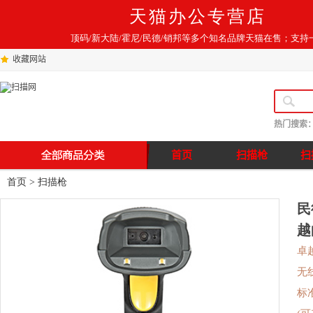
天猫办公专营店
顶码/新大陆/霍尼/民德/销邦等多个知名品牌天猫在售；支持
收藏网站
热门搜索
首页
扫描枪
扫
首页
>
扫描枪
民
越
卓
无线
标