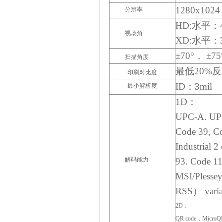
1280x102
分辨率
HD:
水平
：
视场角
XD:
水平
：
±70°
，
±75
扫描角度
最低
20%
反
印刷对比度
ID：3mil
最小解析度
1D：
UPC-A. UP
Code 39, Co
Industrial
2
解码能力
93. Code 
MSI/Plesse
RSS
）
varia
2D：
QR code
，
MicroQ