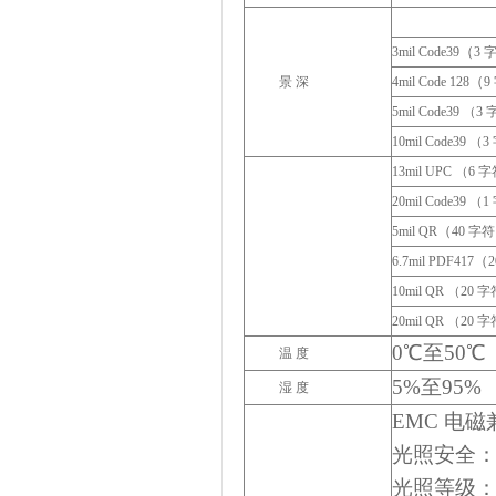
（
3mil Code39
3
（
景 深
4mil Code 128
9
5mil Code39 （3
10mil Code39
（
3
13mil UPC
（
6
字
20mil Code39 （1
（
5mil QR
40
字符
（
6.7mil PDF417
10mil QR
（
20
字
20mil QR
（
20
字
0
℃
至
50
℃
温 度
5%
至
95%
湿 度
EMC
电磁
光照安全
光照等级