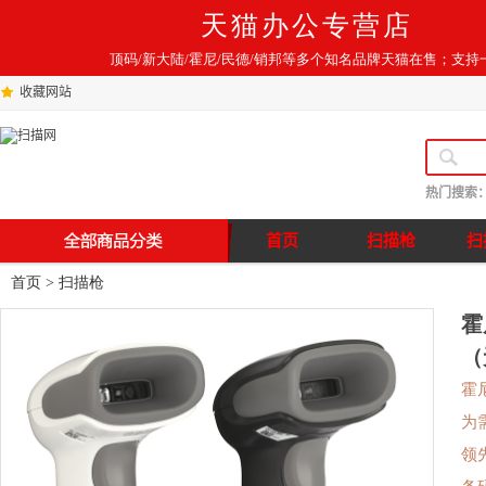
天猫办公专营店
顶码/新大陆/霍尼/民德/销邦等多个知名品牌天猫在售；支持
收藏网站
热门搜索
首页
扫描枪
扫
首页
>
扫描枪
霍
（
霍
为
领