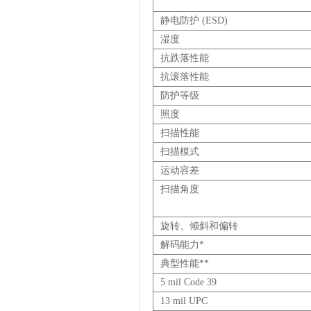
静电防护
(ESD)
湿度
抗跌落性能
抗滚落性能
防护等级
照度
扫描性能
扫描模式
运动容差
扫描角度
旋转、倾斜和偏转
解码能力
*
典型性能
*
*
5 mil Code 39
13 mil UPC