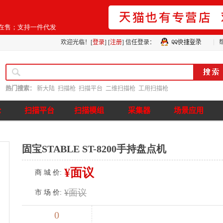
猫在售；支持一件代发
欢迎光临！[
登录
] [
注册
]
信任登录：
热门搜索：
新大陆
扫描枪
扫描平台
二维扫描枪
工用扫描枪
枪
扫描平台
扫描模组
采集器
场景应用
固宝STABLE ST-8200手持盘点机
¥面议
商 城 价:
¥面议
市 场 价:
0