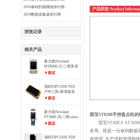
2019条码扫描模组排行榜
2019数据采集器排行榜
浏览记录
相关产品
新大陆Newland
MT8000-2U二维安卓
版数据采集器
￥面议
顶码TIPCODE PD2
户外三防 标准版安
卓系统采集器
￥面议
新大陆Newland
固宝
ST8200手持盘点机
PT3000-2K二维wince
系统数据采集器
固宝
STABLE S
￥面议
多用。既是一台条码数据
顶码TIPCODE PD6
存管理, 生产流程管理和