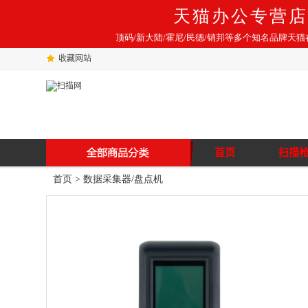
天猫办公专营店
顶码/新大陆/霍尼/民德/销邦等多个知名品牌天
收藏网站
首页
扫描
首页
>
数据采集器/盘点机