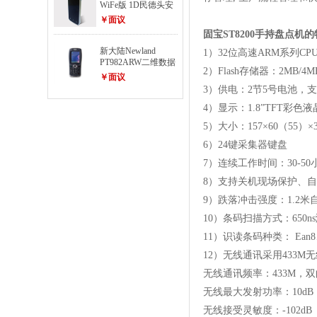
WiFe版 1D民德头安
卓系统采集器
￥面议
固宝
ST8200手持盘点机
新大陆Newland
1）32位高速ARM系列CP
PT982ARW二维数据
2）Flash存储器：2MB
采集器
￥面议
3）供电：2节5号电池，支
4）显示：1.8”TFT彩色
5）大小：157×60（55）×
6）24键采集器键盘
7）连续工作时间：30-5
8）支持关机现场保护、
9）跌落冲击强度：1.2米
10）条码扫描方式：650n
11）识读条码种类： Ean8
12）无线通讯采用433
无线通讯频率：
433M
无线最大发射功率：
10dB
无线接受灵敏度：
-102dB