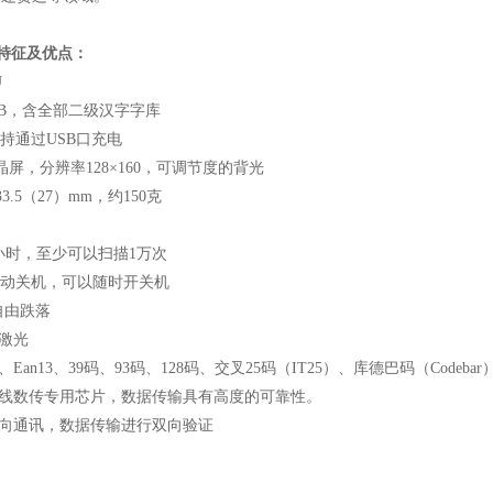
的特征及优点：
U
/4MB，含全部二级汉字字库
持通过USB口充电
液晶屏，分辨率128×160，可调节度的背光
33.5（27）mm，约150克
0小时，至少可以扫描1万次
自动关机，可以随时开关机
自由跌落
s激光
、Ean13、39码、93码、128码、交叉25码（IT25）、库德巴码（Codebar
M无线数传专用芯片，数据传输具有高度的可靠性。
，双向通讯，数据传输进行双向验证