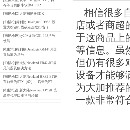
[数据采集]安卓PDA查询CPU、内
存等信息的小软件-CPUZ
相信很多
[扫描枪]新大陆扫描器SDK
店或者商超
[扫描枪]得利捷Datalogic PD9531设
置为按键扫描或者连续扫描（
于这商品上
[扫描枪设]oy20+设置GS1-128括号
使能
等信息。虽
[扫描枪]得利捷Datalogic GM4400设
置后缀为逗号
但仍有很多
[扫描枪]新大陆Newland FR42-BT常
见问题及解决方法
设备才能够
[扫描枪]新大陆Newland HR32-BT设
置前缀为STX（02），后缀为ET
为大加推荐
[扫描枪设]新大陆Newland OY20+安
装虚拟串口驱动的步骤
一款非常符